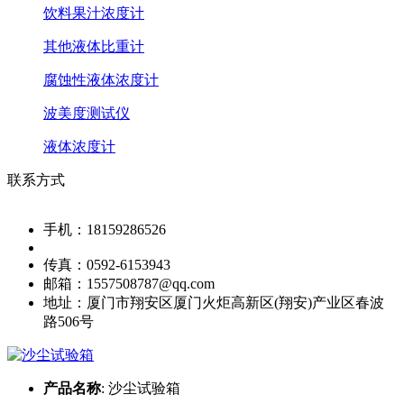
饮料果汁浓度计
其他液体比重计
腐蚀性液体浓度计
波美度测试仪
液体浓度计
联系方式
手机：
18159286526
传真：
0592-6153943
邮箱：
1557508787@qq.com
地址：
厦门市翔安区厦门火炬高新区(翔安)产业区春波
路506号
产品名称
:
沙尘试验箱