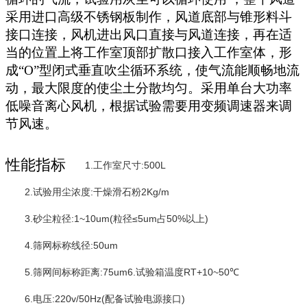
采用进口高级不锈钢板制作，风道底部与锥形料斗
接口连接，风机进出风口直接与风道连接，再在适
当的位置上将工作室顶部扩散口接入工作室体，形
成
“O”
型闭式垂直吹尘循环系统，使气流能顺畅地流
动，最大限度的使尘土分散均匀。采用单台大功率
低噪音离心风机，根据试验需要用变频调速器来调
节风速。
性能指标
1.工作室尺寸:500L
2.试验用尘浓度:干燥滑石粉2Kg/m
3.砂尘粒径:1~10um(粒径≤5um占50%以上)
4.筛网标称线径:50um
5.筛网间标称距离:75um6.试验箱温度RT+10~50℃
6.电压:220v/50Hz(配备试验电源接口)