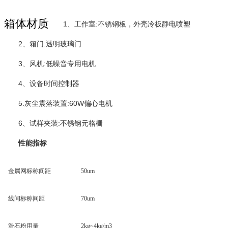
箱体材质
1、工作室:不锈钢板，外壳冷板静电喷塑
2、箱门:透明玻璃门
3、风机:低噪音专用电机
4、设备时间控制器
5.灰尘震落装置:60W偏心电机
6、试样夹装:不锈钢元格栅
性能指标
金属网标称间距
50um
线间标称间距
70um
滑石粉用量
2kg~4kg/m3