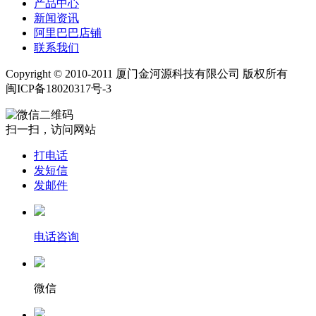
产品中心
新闻资讯
阿里巴巴店铺
联系我们
Copyright © 2010-2011 厦门金河源科技有限公司 版权所有
闽ICP备18020317号-3
扫一扫，访问网站
打电话
发短信
发邮件
电话咨询
微信