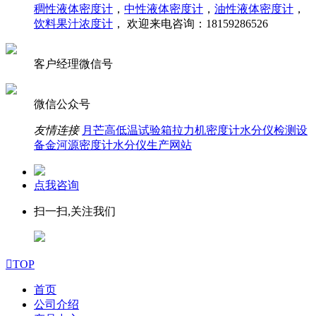
稠性液体密度计
，
中性液体密度计
，
油性液体密度计
，
饮料果汁浓度计
， 欢迎来电咨询：18159286526
客户经理微信号
微信公众号
友情连接
月芒高低温试验箱拉力机密度计水分仪检测设
备
金河源密度计水分仪生产网站
点我咨询
扫一扫,关注我们

TOP
首页
公司介绍