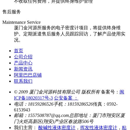
不收取任何费用，并提供终身维护管理
售后服务
Maintenance Service
厦门金河源所服务的电子密度计项目，将提供终身维
护。定期派遣售后服务人员跟踪回访，了解产品使用实
况。
首页
公司介绍
产品中心
新闻资讯
阿里巴巴店铺
联系我们
© 2009 厦门金河源科技有限公司 版权所有
备案号：
闽
ICP备18020317号-3
公安备案 ：
电话：18159286526
手机：18159286526
传真：0592-
6153943
邮箱：1557508787@qq.com
总部地址：厦门市翔安区厦
门火炬高新区(翔安)产业区春波路506号
我们主营：
酸碱性液体密度计
，
挥发性液体密度计
，
粘