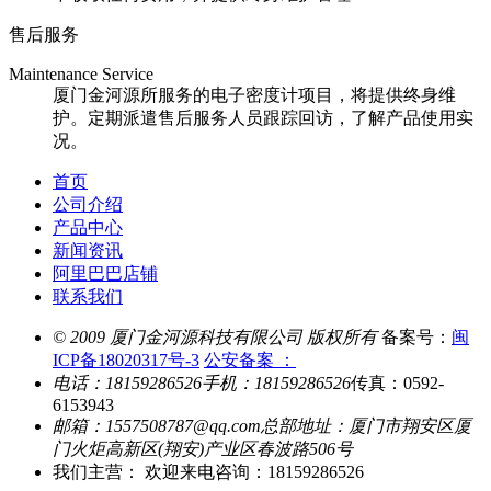
售后服务
Maintenance Service
厦门金河源所服务的电子密度计项目，将提供终身维
护。定期派遣售后服务人员跟踪回访，了解产品使用实
况。
首页
公司介绍
产品中心
新闻资讯
阿里巴巴店铺
联系我们
© 2009 厦门金河源科技有限公司 版权所有
备案号：
闽
ICP备18020317号-3
公安备案 ：
电话：18159286526
手机：18159286526
传真：0592-
6153943
邮箱：1557508787@qq.com
总部地址：厦门市翔安区厦
门火炬高新区(翔安)产业区春波路506号
我们主营： 欢迎来电咨询：18159286526