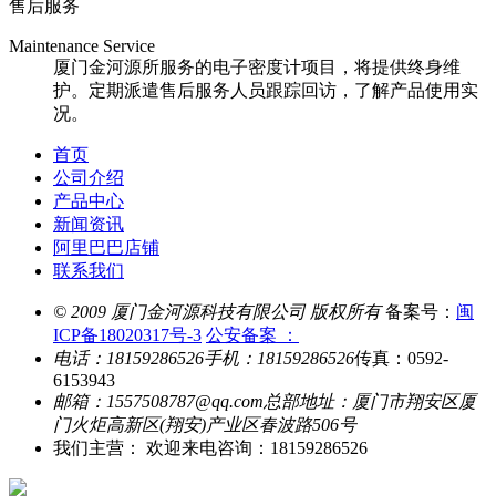
售后服务
Maintenance Service
厦门金河源所服务的电子密度计项目，将提供终身维
护。定期派遣售后服务人员跟踪回访，了解产品使用实
况。
首页
公司介绍
产品中心
新闻资讯
阿里巴巴店铺
联系我们
© 2009 厦门金河源科技有限公司 版权所有
备案号：
闽
ICP备18020317号-3
公安备案 ：
电话：18159286526
手机：18159286526
传真：0592-
6153943
邮箱：1557508787@qq.com
总部地址：厦门市翔安区厦
门火炬高新区(翔安)产业区春波路506号
我们主营： 欢迎来电咨询：18159286526