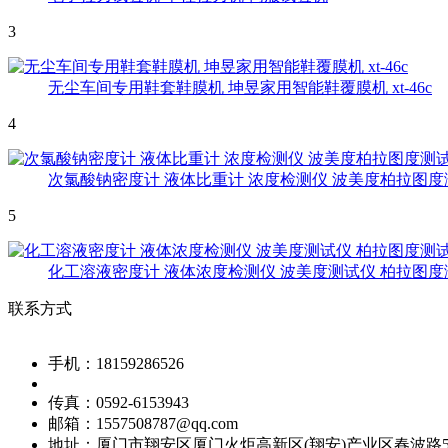
3
无尘车间专用鞋套鞋膜机 坤昱家用智能鞋覆膜机 xt-46c
4
次氯酸钠密度计 液体比重计 浓度检测仪 波美度柏拉图度
5
化工溶液密度计 液体浓度检测仪 波美度测试仪 柏拉图度
联系方式
手机：
18159286526
传真：
0592-6153943
邮箱：
1557508787@qq.com
地址：
厦门市翔安区厦门火炬高新区(翔安)产业区春波路5