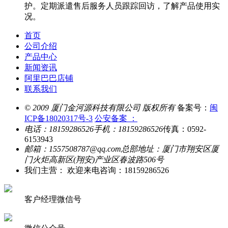
护。定期派遣售后服务人员跟踪回访，了解产品使用实
况。
首页
公司介绍
产品中心
新闻资讯
阿里巴巴店铺
联系我们
© 2009 厦门金河源科技有限公司 版权所有
备案号：
闽
ICP备18020317号-3
公安备案 ：
电话：18159286526
手机：18159286526
传真：0592-
6153943
邮箱：1557508787@qq.com
总部地址：厦门市翔安区厦
门火炬高新区(翔安)产业区春波路506号
我们主营： 欢迎来电咨询：18159286526
客户经理微信号